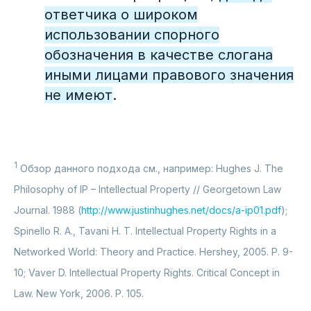
ответчика о широком
использовании спорного
обозначения в качестве слогана
Подпишитесь
иными лицами правового значения
на новые
не имеют
.
выпуски
Раз в квартал присылаем свежий
номер. Только полезный контент в
удобном формате
1
Обзор данного подхода см., например: Hughes J. The
Philosophy of IP – Intellectual Property // Georgetown Law
Journal. 1988 (
http://www.justinhughes.net/docs/a-ip01.pdf
);
Spinello R. A., Tavani H. T. Intellectual Property Rights in a
Подписаться
Networked World: Theory and Practice. Hershey, 2005. P. 9-
10; Vaver D. Intellectual Property Rights. Critical Concept in
Law. New York, 2006. P. 105.