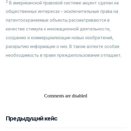
2
В американской правовой системе акцент cделан на
общественных интересах – исключительные права на
Архив выпусков
патентоохраняемые объекты рассматриваются в
качестве стимула к инновационной деятельности,
созданию и коммерциализации новых изобретений,
раскрытию информации о них. В таком аспекте особая
© 2004–2025, ООО «ФПБ Гардиум».
необходимость в праве преждепользования отпадает.
Все права защищены. В составе
группы компаний WiseAdvice
ООО «ФПБ Гардиум»
Comments are disabled
ОГРН 5147746423590
ИНН 7721854322
info@gardium.ru
Предыдущий кейс
+7 495 665-82-58