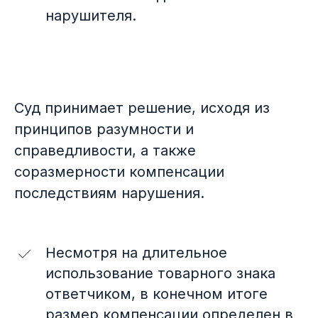
нарушителя.
_
Суд принимает решение, исходя из
принципов разумности и
справедливости, а также
В этом выпуске
соразмерности компенсации
последствиям нарушения.
01
Интересные
Несмотря на длительное
прецеденты
использование товарного знака
ответчиком, в конечном итоге
Ждун снова нуждается в защите —
размер компенсации определен в
пародия, переработка или