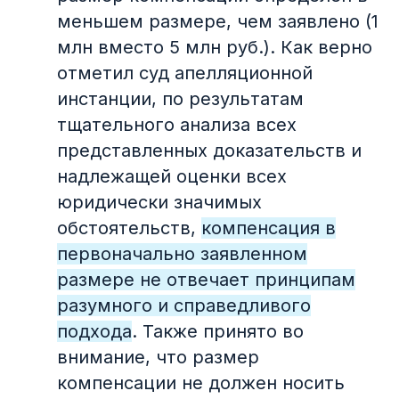
нарушение
меньшем размере, чем заявлено (1
Географические названия в
млн вместо 5 млн руб.). Как верно
качестве товарных знаков
отметил суд апелляционной
Институт права
инстанции, по результатам
преждепользования
тщательного анализа всех
представленных доказательств и
надлежащей оценки всех
Тренды
02
юридически значимых
Столкновение «старшего» и
обстоятельств,
компенсация в
«младшего» товарных знаков
первоначально заявленном
размере не отвечает принципам
разумного и справедливого
подхода
. Также принято во
внимание, что размер
компенсации не должен носить