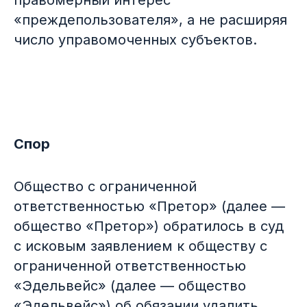
правомерный интерес
«преждепользователя», а не расширяя
число управомоченных субъектов.
Спор
Защита вашего IP
Общество с ограниченной
портфеля
ответственностью «Претор» (далее —
общество «Претор») обратилось в суд
Объедините и защитите все IP-
с исковым заявлением к обществу с
активы вашего портфеля в едином
интерфейсе: товарные знаки,
ограниченной ответственностью
патенты, договоры, домены,
«Эдельвейс» (далее — общество
споры и суды.
«Эдельвейс») об обязании удалить