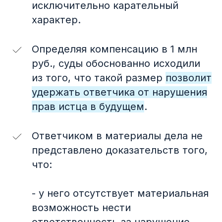
исключительно карательный
Академический
03
характер.
взгляд
Определяя компенсацию в 1 млн
Ретроактивная оговорка
руб., суды обоснованно исходили
из того, что такой размер
позволит
удержать ответчика от нарушения
прав истца в будущем
.
Ответчиком в материалы дела не
представлено доказательств того,
Афиша
04
что:
Договоры в мире IP — подкаст
«Защищая незримое». Выпуск #8
- у него отсутствует материальная
Вебинар «Лицензионный договор
возможность нести
как способ коммерциализации ИС»