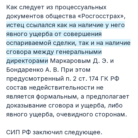
Как следует из процессуальных
Тренды
03
документов общества «Росгосстрах»,
истец ссылался как на наличие у него
Должен ли у общеизвестного
явного ущерба от совершения
товарного знака быть известный
заявитель
оспариваемой сделки, так и на наличие
сговора между генеральными
директорами
Маркаровым Д. Э. и
Бондаренко А. В. При этом
предусмотренный п. 2 ст. 174 ГК РФ
состав недействительности не
является формальным, а предполагает
Новости
04
доказывание сговора и ущерба, либо
Ключевые позиции Президиума
явного ущерба, очевидного сторонам.
СИП по вопросам прав на
товарные знаки
СИП РФ заключил следующее.