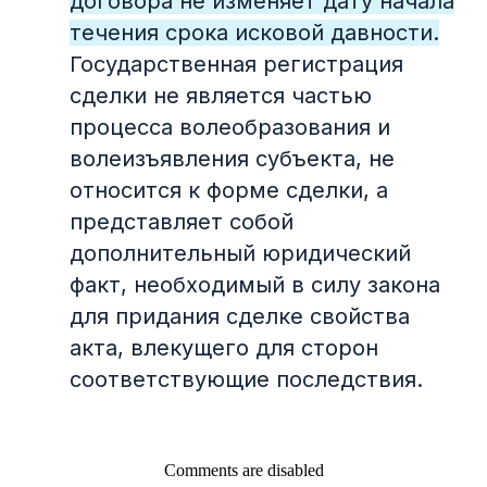
договора не изменяет дату начала
© 2004–2025, ООО «ФПБ Гардиум».
течения срока исковой давности.
Все права защищены. В составе
Государственная регистрация
группы компаний WiseAdvice
сделки не является частью
процесса волеобразования и
ООО «ФПБ Гардиум»
волеизъявления субъекта, не
ОГРН 5147746423590
относится к форме сделки, а
ИНН 7721854322
представляет собой
дополнительный юридический
info@gardium.ru
факт, необходимый в силу закона
+7 495 665-82-58
для придания сделке свойства
Пользовательское соглашение
акта, влекущего для сторон
Политика конфиденициальности
соответствующие последствия.
Comments are disabled