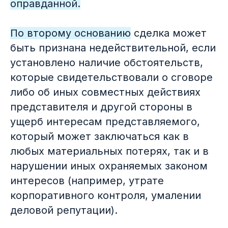
оправданной.
знаков на 150 млрд
Возвращение паушального платежа
как неосновательного обогащения
По второму основанию
сделка может
быть признана недействительной, если
установлено наличие обстоятельств,
которые свидетельствовали о сговоре
либо об иных совместных действиях
представителя и другой стороны в
02
Академический
взгляд
ущерб интересам представляемого,
который может заключаться как в
Дополнительный патент
любых материальных потерях, так и в
нарушении иных охраняемых законом
интересов (например, утрате
корпоративного контроля, умалении
деловой репутации).