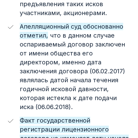
предъявления таких исков
номер. Только полезный контент в
участниками, акционерами.
удобном формате
Апелляционный суд обоснованно
отметил,
что в данном случае
оспариваемый договор заключен
от имени общества его
Подписаться
директором, именно дата
заключения договора (06.02.2017)
являлась датой начала течения
годичной исковой давности,
которая истекла к дате подачи
Архив выпусков
иска (06.06.2018).
Факт государственной
регистрации лицензионного