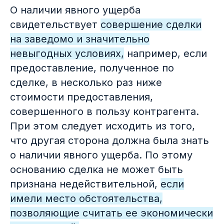
О наличии явного ущерба
свидетельствует
совершение сделки
на заведомо и значительно
невыгодных условиях,
например, если
предоставление, полученное по
сделке, в несколько раз ниже
стоимости предоставления,
совершенного в пользу контрагента.
В этом выпуске
При этом следует исходить из того,
что другая сторона должна была знать
о наличии явного ущерба. По этому
основанию сделка не может быть
01
Интересные
признана недействительной,
если
прецеденты
имели место обстоятельства,
позволяющие считать ее экономически
Спор о лицензировании товарных