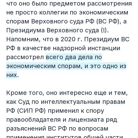
что оно было предметом рассмотрения
Объедините и защитите все IP-
не просто коллегии по экономическим
активы вашего портфеля в едином
спорам Верховного суда РФ (ВС РФ), а
интерфейсе: товарные знаки,
патенты, договоры, домены,
Президиума Верховного суда (!).
споры и суды.
Напомним, что в 2020 г. Президиум ВС
РФ в качестве надзорной инстанции
рассмотрел
всего два дела по
экономическим спорам, и это одно из
них
.
Кроме того, оно интересно еще и тем,
как Суд по интеллектуальным правам
РФ (СИП РФ) применил к спору
правообладателя и лицензиата ряд
Подробнее
разъяснений ВС РФ по вопросам
применения институтов общей части