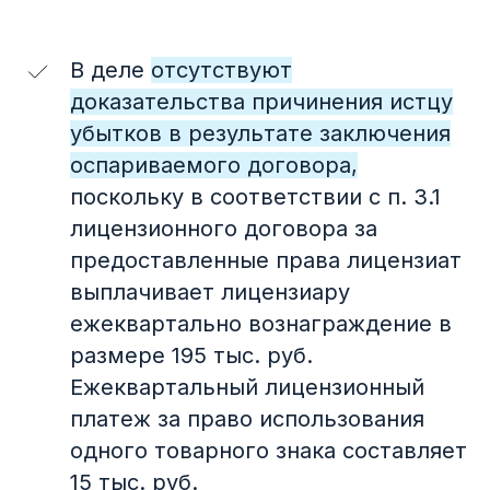
В деле
отсутствуют
доказательства причинения истцу
убытков в результате заключения
оспариваемого договора,
Афиша
05
поскольку в соответствии с п. 3.1
9-я международная
лицензионного договора за
конференция по
предоставленные права лицензиат
интеллектуальной
собственности IPPeople
выплачивает лицензиару
ежеквартально вознаграждение в
размере 195 тыс. руб.
Ежеквартальный лицензионный
платеж за право использования
одного товарного знака составляет
15 тыс. руб.