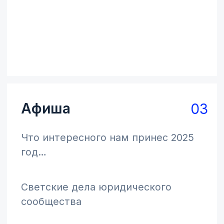
ООО «ФПБ Гардиум»
ОГРН 5147746423590
ИНН 7721854322
info@gardium.ru
+7 495 665-82-58
Пользовательское соглашение
Политика конфиденициальности