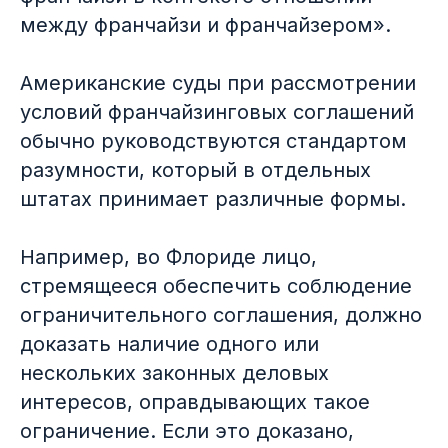
между франчайзи и франчайзером».
Американские суды при рассмотрении
Афиша
03
условий франчайзинговых соглашений
Что интересного нам принес 2025
обычно руководствуются стандартом
год…
разумности, который в отдельных
штатах принимает различные формы.
Светские дела юридического
сообщества
Например, во Флориде лицо,
стремящееся обеспечить соблюдение
ограничительного соглашения, должно
доказать наличие одного или
нескольких законных деловых
интересов, оправдывающих такое
ограничение. Если это доказано,