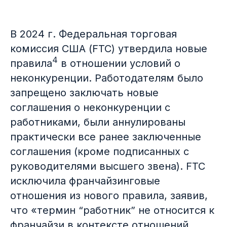
Дело Черкизово — нужно ли
доказывать известность каждого
товара для ОТЗ
Делить обозначение или не делить
В 2024 г. Федеральная торговая
— вот в чем вопрос
комиссия США (FTC) утвердила новые
4
правила
в отношении условий о
неконкуренции. Работодателям было
запрещено заключать новые
соглашения о неконкуренции с
работниками, были аннулированы
Тренды
02
практически все ранее заключенные
соглашения (кроме подписанных с
Ограничительные условия в
Патентование изобретений,
договорах коммерческой
руководителями высшего звена). FTC
созданных ИИ
концессии
исключила франчайзинговые
отношения из нового правила, заявив,
что «термин “работник” не относится к
франчайзи в контексте отношений