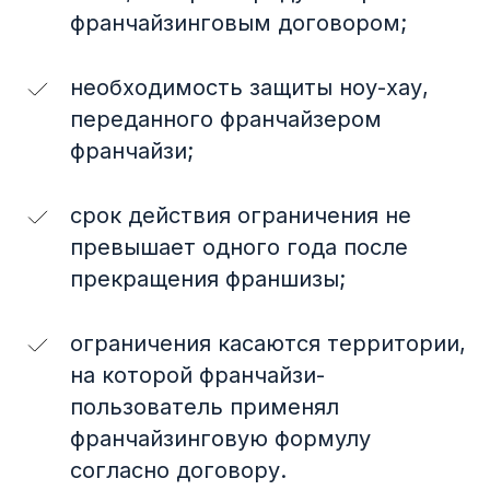
франчайзинговым договором;
необходимость защиты ноу-хау,
переданного франчайзером
франчайзи;
срок действия ограничения не
превышает одного года после
В этом выпуске
прекращения франшизы;
ограничения касаются территории,
01
Интересные
на которой франчайзи-
прецеденты
пользователь применял
франчайзинговую формулу
Двойная защита «Симки»
согласно договору.