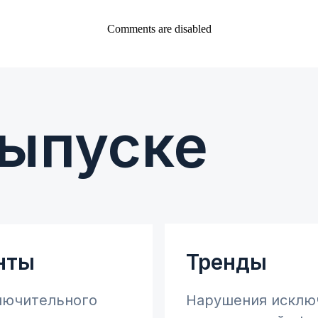
Comments are disabled
выпуске
нты
Тренды
лючительного
Нарушения исклю