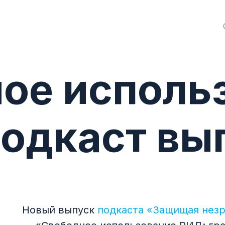
ое исполь
одкаст вы
Новый выпуск
подкаста «Защищая нез