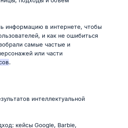
ницы, подходы и объем
ть информацию в интернете, чтобы
ользователей, и как не ошибиться
азобрали самые частые и
персонажей или части
сов
.
езультатов интеллектуальной
ход: кейсы Googlе, Barbie,