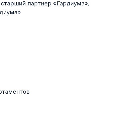
 старший партнер «Гардиума»,
рдиума»
ртаментов