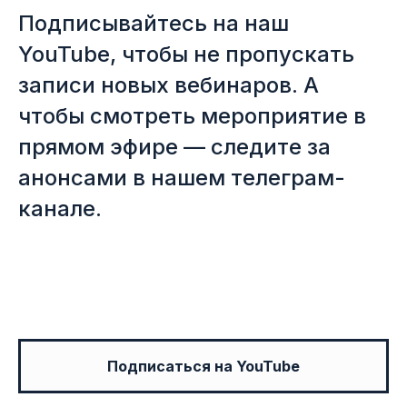
Подписывайтесь на наш
YouTube, чтобы не пропускать
Афиша
03
записи новых вебинаров. А
Вебинарные каникулы
чтобы смотреть мероприятие в
Юридический форум юга России
прямом эфире — следите за
2024
анонсами в нашем телеграм-
Защита прав на косметику —
Подкаст #21
канале.
Подписаться на YouTube