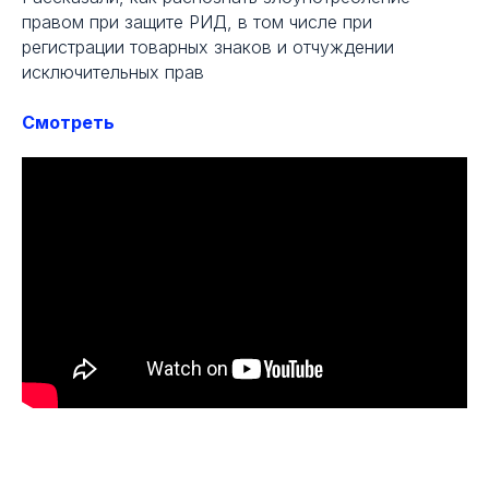
НМПТ — введены ли потребители
правом при защите РИД, в том числе при
в заблуждение?
регистрации товарных знаков и отчуждении
Ежик в тумане интеллектуальной
исключительных прав
собственности
Проверка сублицензиата —
Смотреть
нарушаем, товарищ?
Фирменное наименование VS
Товарный знак
Тренды
02
Известность младшего товарного
знака при оценке сходства со
старшим